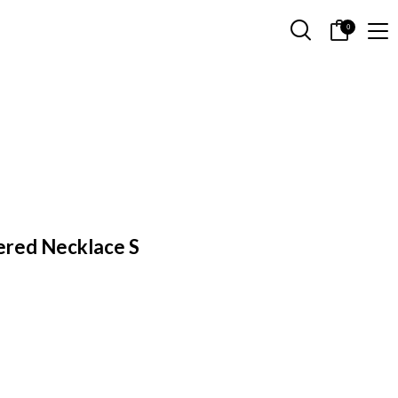
0
yered Necklace S