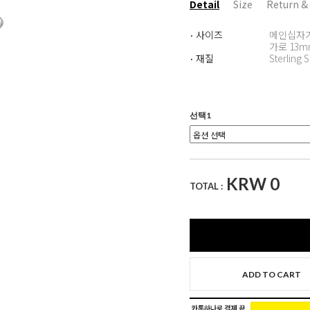
Detail
Size
Return &
사이즈
메인십자가
·
가로 13m
재질
Sterling S
·
선택1
KRW
0
TOTAL :
ADD TO CART