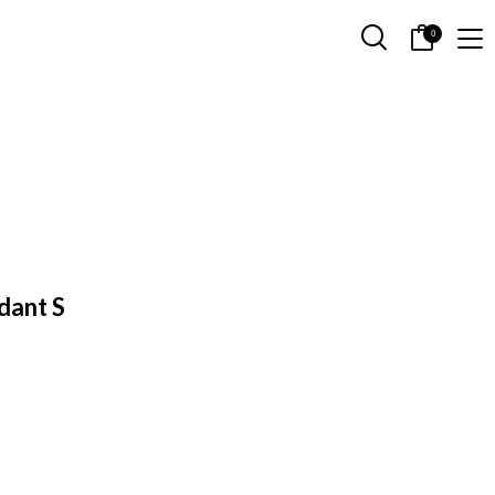
0
dant S