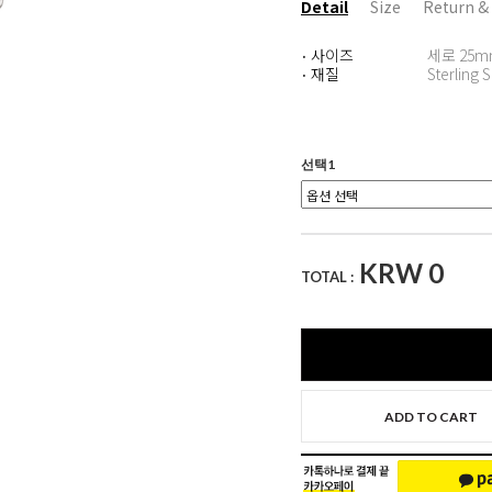
Detail
Size
Return &
사이즈
세로 25m
·
재질
Sterling S
·
선택1
KRW
0
TOTAL :
ADD TO CART