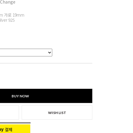
 Change
m 가로 19mm
ilver 925
BUY NOW
WISH LIST