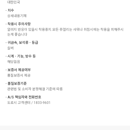
대한민국
ㆍ치수
상세내용기재
ㆍ착용시 주의사항
알러지 반응이 있을시 착용중지.모든 쥬얼리는 샤워나 취침시에는 착용을 피해주시
는게 좋습니다
ㆍ귀금속, 보석류 - 등급
실버
ㆍ시계 - 기능, 방수 등
해당없음
ㆍ보증서 제공여부
품질보증서 제공
ㆍ품질보증기준
관련법 및 소비자 분쟁해결 기준에 따름
ㆍA/S 책임자와 전화번호
도로시 고객센터 / 1833-9601