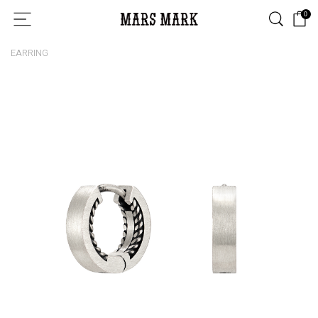
0
EARRING