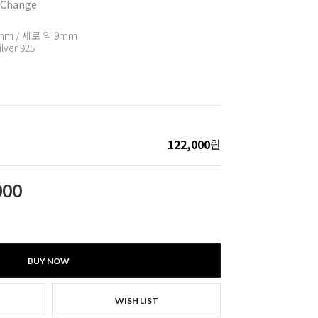
 Change
mm / 세로 약 9mm
ilver 925
122,000
원
000
BUY NOW
WISH LIST