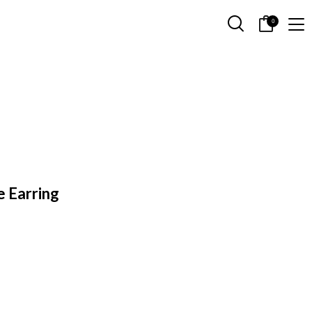
0
e Earring